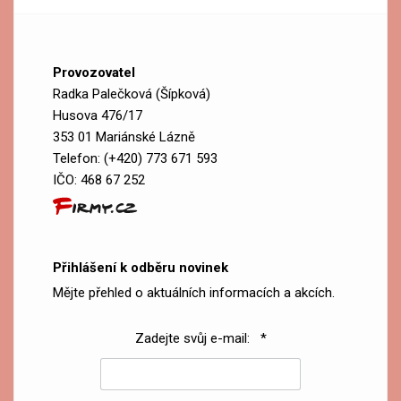
Provozovatel
Radka Palečková (Šípková)
Husova 476/17
353 01 Mariánské Lázně
Telefon: (+420) 773 671 593
IČO: 468 67 252
Přihlášení k odběru novinek
Mějte přehled o aktuálních informacích a akcích.
Zadejte svůj e-mail: *