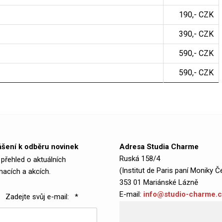
190,- CZK
390,- CZK
590,- CZK
590,- CZK
ášení k odběru novinek
Adresa Studia Charme
Ruská 158/4
 přehled o aktuálních
(Institut de Paris paní Moniky Č
macích a akcích.
353 01 Mariánské Lázně
E-mail:
info@studio-charme.
Zadejte svůj e-mail: *