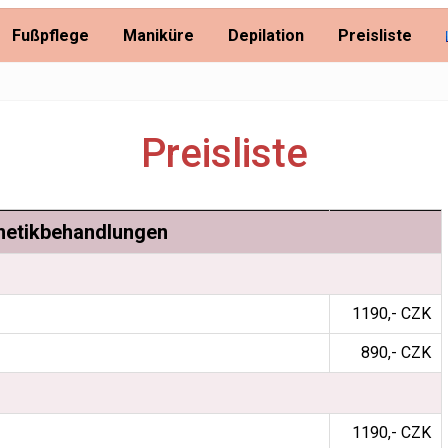
Fußpflege
Maniküre
Depilation
Preisliste
Preisliste
etikbehandlungen
1190,- CZK
890,- CZK
1190,- CZK