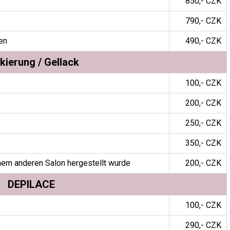
850,- CZK
790,- CZK
en
490,- CZK
kierung / Gellack
100,- CZK
200,- CZK
250,- CZK
350,- CZK
einem anderen Salon hergestellt wurde
200,- CZK
DEPILACE
100,- CZK
290,- CZK