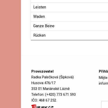
Leisten
Waden
Ganze Beine
Rücken
Provozovatel
Přihl
Radka Palečková (Šípková)
Mějte
Husova 476/17
infor
353 01 Mariánské Lázně
Telefon: (+420) 773 671 593
IČO: 468 67 252