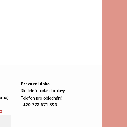
Provozní doba
Dle telefonické domluvy
erné)
Telefon pro objednání:
+420 773 671 593
cz