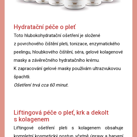
Hydratační péče o pleť
Toto hlubokohydratační ošetření je složené
z povrchového čištění pleti, tonizace, enzymatického
peelingu, hloubkového čištění, séra, gelové kolagenové
masky a závěrečného hydratačního krému.
K zapracování gelové masky používám ultrazvukovou
špachtli.
Ošetření trvá cca 60 minut.
Liftingová péče o pleť, krk a dekolt
s kolagenem
Liftingové ošetření pleti s kolagenem obsahuje
kompletní kosmetický postup včetně úpravy a barvení